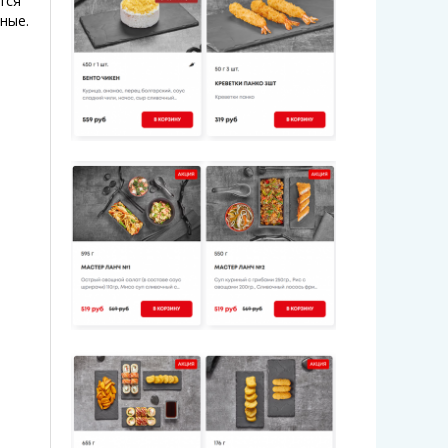
тся
ные.