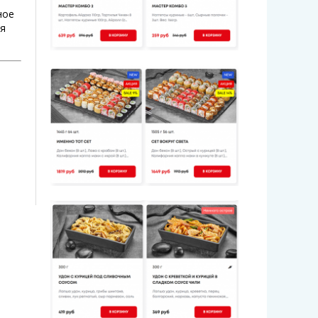
ное
ля