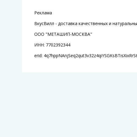
Реклама
ВкусВилл - доставка качественных и натуральн
ООО "МЕТАШИП-МОСКВА"
ИНН: 7702392344
erid: 4q7hppNAnjSeq2qut3v32z4qiYSGKsBTisXixRrS