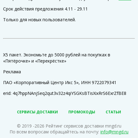
Срок действия предложения 4.11 - 29.11
Только для новых пользователей.
Х5 пакет. Экономьте до 5000 рублей на покупках в
«Пятёрочке» и «Перекрёстке»
Реклама
ПАО «Корпоративный Центр Икс 5», ИНН 9722079341
erid: 4q7hppNAnjSeq2qut3v32z4qiYSGKsBTisXixRrS6ExrZfBE8
СЕРВИСЫ ДОСТАВКИ
ПРОМОКОДЫ
СТАТЬИ
© 2019 -2026 Рейтинг сервисов доставки mngd.ru
По всем вопросам обращайтесь на почту:
info@mngd.ru