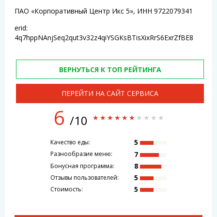
ПАО «Корпоративный Центр Икс 5», ИНН 9722079341
erid:
4q7hppNAnjSeq2qut3v32z4qiYSGKsBTisXixRrS6ExrZfBE8
ВЕРНУТЬСЯ К ТОП РЕЙТИНГА
ПЕРЕЙТИ НА САЙТ СЕРВИСА
6
/10
5
Качество еды:
7
Разнообразие меню:
8
Бонусная программа:
5
Отзывы пользователей:
5
Стоимость: