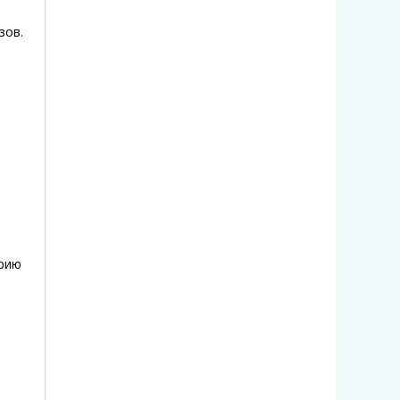
зов.
орию