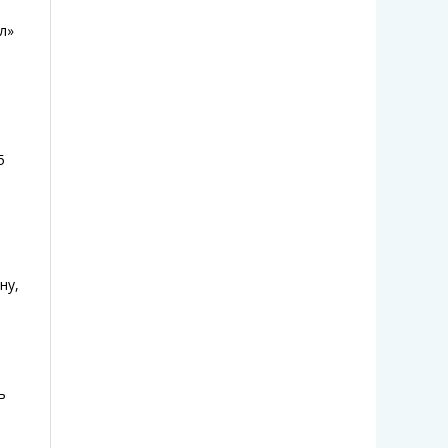
л»
5
ну,
ь