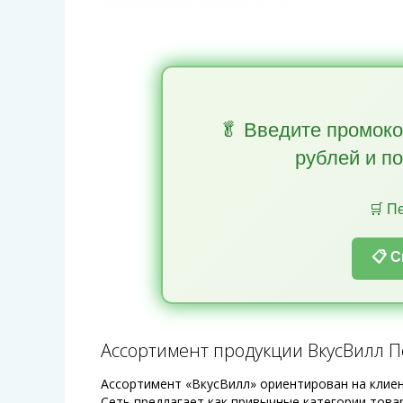
🥬 Введите промок
рублей и п
🛒 П
📋 
Ассортимент продукции ВкусВилл 
Ассортимент «ВкусВилл» ориентирован на клиен
Сеть предлагает как привычные категории това