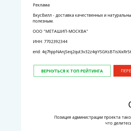
Реклама
ВкусВилл - доставка качественных и натуральн
полезным.
ООО "МЕТАШИП-МОСКВА"
ИНН: 7702392344
erid: 4q7hppNAnjSeq2qut3v32z4qiYSGKsBTisXixRrS
ПЕРЕ
ВЕРНУТЬСЯ К ТОП РЕЙТИНГА
Позиция администрации проекта тако
что делитес