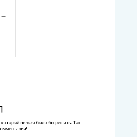
е —
Л
 который нельзя было бы решить. Так
комментарии!