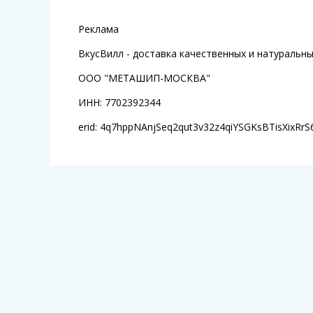
Реклама
ВкусВилл - доставка качественных и натуральн
ООО "МЕТАШИП-МОСКВА"
ИНН: 7702392344
erid: 4q7hppNAnjSeq2qut3v32z4qiYSGKsBTisXixRrS