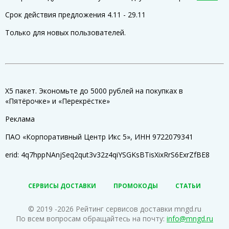
Срок действия предложения 4.11 - 29.11
Только для новых пользователей.
Х5 пакет. Экономьте до 5000 рублей на покупках в
«Пятёрочке» и «Перекрёстке»
Реклама
ПАО «Корпоративный Центр Икс 5», ИНН 9722079341
erid: 4q7hppNAnjSeq2qut3v32z4qiYSGKsBTisXixRrS6ExrZfBE8
СЕРВИСЫ ДОСТАВКИ
ПРОМОКОДЫ
СТАТЬИ
© 2019 -2026 Рейтинг сервисов доставки mngd.ru
По всем вопросам обращайтесь на почту:
info@mngd.ru